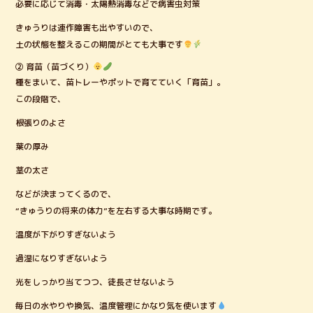
必要に応じて消毒・太陽熱消毒などで病害虫対策
きゅうりは連作障害も出やすいので、
土の状態を整えるこの期間がとても大事です
② 育苗（苗づくり）
種をまいて、苗トレーやポットで育てていく「育苗」。
この段階で、
根張りのよさ
葉の厚み
茎の太さ
などが決まってくるので、
“きゅうりの将来の体力”を左右する大事な時期です。
温度が下がりすぎないよう
過湿になりすぎないよう
光をしっかり当てつつ、徒長させないよう
毎日の水やりや換気、温度管理にかなり気を使います