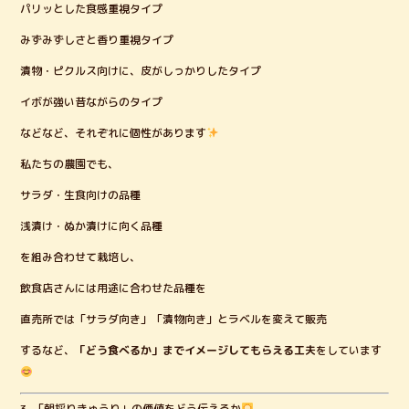
パリッとした食感重視タイプ
みずみずしさと香り重視タイプ
漬物・ピクルス向けに、皮がしっかりしたタイプ
イボが強い昔ながらのタイプ
などなど、それぞれに個性があります
私たちの農園でも、
サラダ・生食向けの品種
浅漬け・ぬか漬けに向く品種
を組み合わせて栽培し、
飲食店さんには用途に合わせた品種を
直売所では「サラダ向き」「漬物向き」とラベルを変えて販売
するなど、
「どう食べるか」までイメージしてもらえる工夫
をしています
3. 「朝採りきゅうり」の価値をどう伝えるか