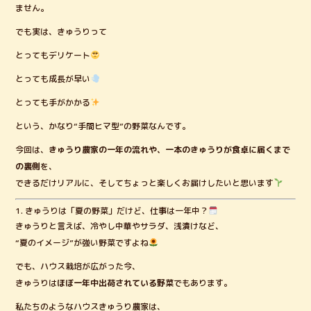
ません。
でも実は、きゅうりって
とってもデリケート
とっても成長が早い
とっても手がかかる
という、かなり“手間ヒマ型”の野菜なんです。
今回は、
きゅうり農家の一年の流れや、一本のきゅうりが食卓に届くまで
の裏側
を、
できるだけリアルに、そしてちょっと楽しくお届けしたいと思います
1. きゅうりは「夏の野菜」だけど、仕事は一年中？
きゅうりと言えば、冷やし中華やサラダ、浅漬けなど、
“夏のイメージ”が強い野菜ですよね
でも、ハウス栽培が広がった今、
きゅうりは
ほぼ一年中出荷されている野菜
でもあります。
私たちのようなハウスきゅうり農家は、