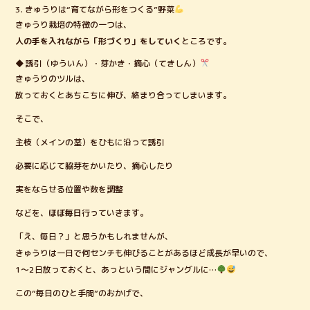
3. きゅうりは“育てながら形をつくる”野菜
きゅうり栽培の特徴の一つは、
人の手を入れながら「形づくり」をしていく
ところです。
◆ 誘引（ゆういん）・芽かき・摘心（てきしん）
きゅうりのツルは、
放っておくとあちこちに伸び、絡まり合ってしまいます。
そこで、
主枝（メインの茎）をひもに沿って誘引
必要に応じて脇芽をかいたり、摘心したり
実をならせる位置や数を調整
などを、
ほぼ毎日
行っていきます。
「え、毎日？」と思うかもしれませんが、
きゅうりは一日で何センチも伸びることがあるほど成長が早いので、
1〜2日放っておくと、あっという間にジャングルに…
この“毎日のひと手間”のおかげで、