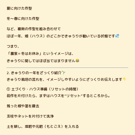
夏に向けた作型
冬〜春に向けた作型
など、複数の作型を組み合わせて
ほぼ一年、畑（ハウス）のどこかできゅうりが動いている状態です
つまり、
「農家＝冬はお休み」というイメージは、
きゅうりに関してはほぼ当てはまりません
2. きゅうりの一年をざっくり紹介
きゅうり栽培の流れを、イメージしやすいようにざっくりお伝えします
① 土づくり・ハウス準備（リセットの時間）
前作を片付けたら、まずはハウスを“リセット”するところから。
残った根や茎を撤去
支柱やネットを片付けて洗浄
土を耕し、堆肥や元肥（もとごえ）を入れる