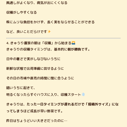
風通しがよくなり、病気が出にくくなる
収穫がしやすくなる
株にムリな負担をかけず、長く実をならせることができる
など、良いことだらけです
4. きゅうり農家の朝は「収穫」から始まる
きゅうりの収穫タイミングは、基本的に
朝が勝負
です。
日中の暑さで実がしなびないうちに
新鮮な状態で出荷準備に回せるように
その日の市場や直売の時間に間に合うように
暗いうちに起きて、
明るくなったらすぐハウスに入り、収穫スタート
きゅうりは、
たった一日タイミングが遅れるだけで「規格外サイズ」にな
ってしまう
ほど成長が早い野菜です。
昨日はちょうどいい大きさだったのに…