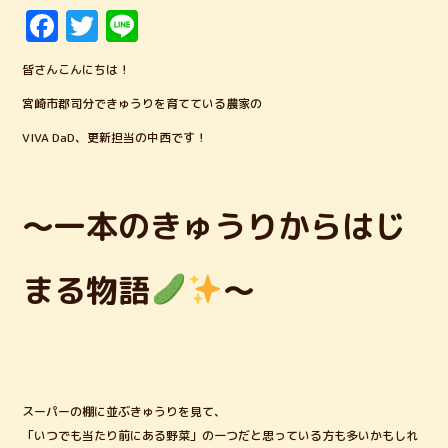
F
T
Li
a
w
n
皆さんこんにちは！
c
it
e
宮崎市郡司分できゅうりを育てている農家の
e
te
VIVA DaD、更新担当の中西です！
b
r
o
o
～一本のきゅうりからはじ
k
まる物語
～
スーパーの棚に並ぶきゅうりを見て、
「いつでも当たり前にある野菜」の一つだと思っている方も多いかもしれ