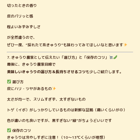
切ったときの香り
皮のパリッと感
程よいみずみずしさ
が全然違うので、
ぜひ一度、“採れたて系きゅうり”も味わってみてほしいなと思います
7. きゅうり農家として伝えたい「選び方」と「保存のコツ」
最後に、きゅうり農家目線で
美味しいきゅうりの選び方＆長持ちさせるコツ
も少しご紹介します。
選び方
皮にハリ・ツヤがあるもの
太さが均一で、スリムすぎず、太すぎないもの
トゲ（イボ）がしっかりしているものは新鮮な証拠（痛いくらいが◎）
色が濃いのも良いですが、黒すぎない“緑”がちょうどいいです
保存のコツ
きゅうりは冷やしすぎに注意！（10〜13℃くらいが理想）