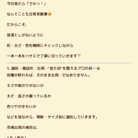
今日見たら「でかっ！」
なんてことも日常茶飯事
だからこそ、
見落としがないように
形・太さ・色を瞬時にチェックしながら
一本一本をハサミで丁寧に切っていきます
5. 選別・箱詰め・出荷…“見た目”を整えるプロの目
収穫が終われば、そのまま出荷…ではありません。
キズや曲がりがないか
太さ・長さが揃っているか
色ツヤがきれいか
などを見ながら、等級・サイズ別に選別していきます。
市場出荷の場合は、
A品（秀品）