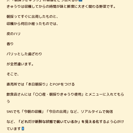
きゅうりは収穫してからの時間が味と鮮度に大きく関わる野菜です。
朝採ってすぐに出荷したものと、
収穫から何日か経ったものでは、
皮のハリ
香り
パリッとした歯ざわり
が全然違います。
そこで、
直売所では「本日朝採り」とPOPをつける
飲食店さんには「〇〇産・朝採りきゅうり使用」とメニューに入れてもら
う
SNSでも「今朝の収穫」「今日の出荷」など、リアルタイムで発信
など、
「どれだけ新鮮な状態で届いているか」を見える化
するよう心がけ
ています