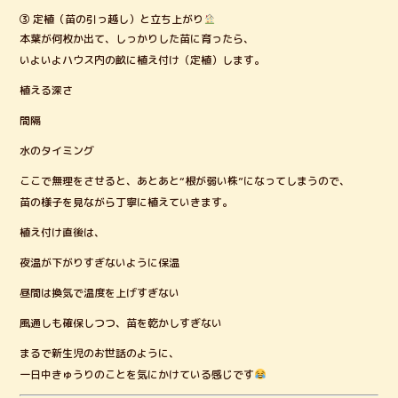
③ 定植（苗の引っ越し）と立ち上がり
本葉が何枚か出て、しっかりした苗に育ったら、
いよいよハウス内の畝に植え付け（定植）します。
植える深さ
間隔
水のタイミング
ここで無理をさせると、あとあと“根が弱い株”になってしまうので、
苗の様子を見ながら丁寧に植えていきます。
植え付け直後は、
夜温が下がりすぎないように保温
昼間は換気で温度を上げすぎない
風通しも確保しつつ、苗を乾かしすぎない
まるで新生児のお世話のように、
一日中きゅうりのことを気にかけている感じです