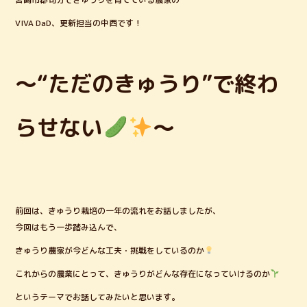
e
te
VIVA DaD、更新担当の中西です！
b
r
o
o
～“ただのきゅうり”で終わ
k
らせない
～
前回は、きゅうり栽培の一年の流れをお話しましたが、
今回はもう一歩踏み込んで、
きゅうり農家が今どんな工夫・挑戦をしているのか
これからの農業にとって、きゅうりがどんな存在になっていけるのか
というテーマでお話してみたいと思います。