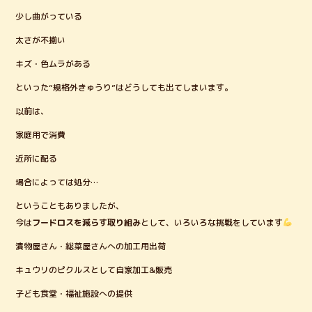
少し曲がっている
太さが不揃い
キズ・色ムラがある
といった“規格外きゅうり”はどうしても出てしまいます。
以前は、
家庭用で消費
近所に配る
場合によっては処分…
ということもありましたが、
今は
フードロスを減らす取り組み
として、いろいろな挑戦をしています
漬物屋さん・総菜屋さんへの加工用出荷
キュウリのピクルスとして自家加工&販売
子ども食堂・福祉施設への提供