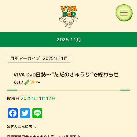
2025 11月
月別アーカイブ:
2025年11月
VIVA DaD日誌～“ただのきゅうり”で終わらせ
ない
～
投稿日
2025年11月17日
F
T
Li
a
w
n
皆さんこんにちは！
c
it
e
宮崎市郡司分できゅうりを育てている農家の