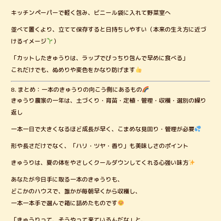
キッチンペーパーで軽く包み、ビニール袋に入れて野菜室へ
並べて置くより、立てて保存すると日持ちしやすい（本来の生え方に近づ
けるイメージ
）
「カットしたきゅうりは、ラップでぴっちり包んで早めに食べる」
これだけでも、ぬめりや変色をかなり防げます
8. まとめ：一本のきゅうりの向こう側にあるもの
きゅうり農家の一年は、土づくり・育苗・定植・管理・収穫・選別の繰り
返し
一本一日で大きくなるほど成長が早く、こまめな見回り・管理が必要
形や長さだけでなく、「ハリ・ツヤ・香り」も美味しさのポイント
きゅうりは、夏の体をやさしくクールダウンしてくれる心強い味方
あなたが今日手に取る一本のきゅうりも、
どこかのハウスで、誰かが毎朝早くから収穫し、
一本一本手で選んで箱に詰めたものです
「きゅうりって、そうやって来ているんだな」と、