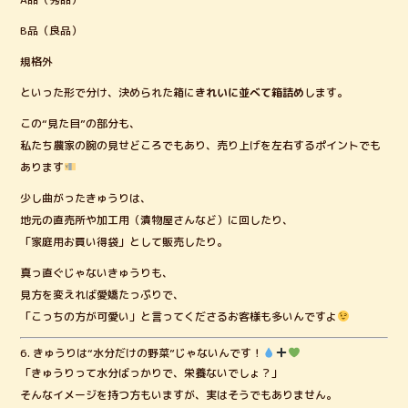
B品（良品）
規格外
といった形で分け、決められた箱に
きれいに並べて箱詰め
します。
この“見た目”の部分も、
私たち農家の腕の見せどころでもあり、売り上げを左右するポイントでも
あります
少し曲がったきゅうりは、
地元の直売所や加工用（漬物屋さんなど）に回したり、
「家庭用お買い得袋」として販売したり。
真っ直ぐじゃないきゅうりも、
見方を変えれば愛嬌たっぷりで、
「こっちの方が可愛い」と言ってくださるお客様も多いんですよ
6. きゅうりは“水分だけの野菜”じゃないんです！
「きゅうりって水分ばっかりで、栄養ないでしょ？」
そんなイメージを持つ方もいますが、実はそうでもありません。