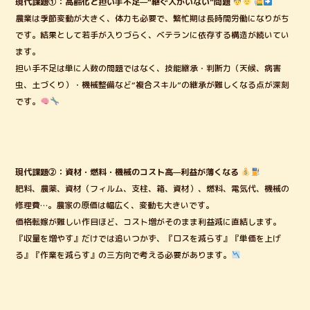
現代課題①：高齢化と担い手不足—“継ぐ人がいない”問題
農業は季節変動が大きく、体力も必要で、繁忙期は長時間労働になりがち
です。結果として若手が入りづらく、ベテランに依存する構造が続いてい
ます。
担い手不足は単に人数の問題ではなく、技能継承・判断力（天候、病害
虫、土づくり）・機械整備など“複合スキル”の継承が難しくなる点が深刻
です。
現代課題②：資材・燃料・機械のコスト高—利益が薄くなる
肥料、農薬、資材（フィルム、支柱、箱、資材）、燃料、電気代、機械の
修理費…。農家の原価は幅広く、変動も大きいです。
価格転嫁が難しい作目ほど、コスト増がそのまま利益減に直結します。
『収量を増やす』だけでは追いつかず、『ロスを減らす』『単価を上げ
る』『作業を減らす』の三方向で考える必要があります。