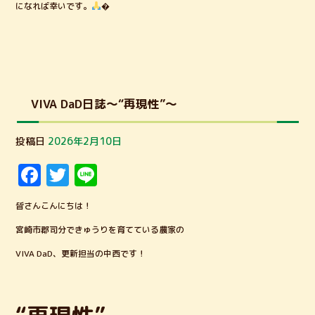
になれば幸いです。
�
VIVA DaD日誌～“再現性”～
投稿日
2026年2月10日
F
T
Li
a
w
n
皆さんこんにちは！
c
it
e
宮崎市郡司分できゅうりを育てている農家の
e
te
VIVA DaD、更新担当の中西です！
b
r
o
o