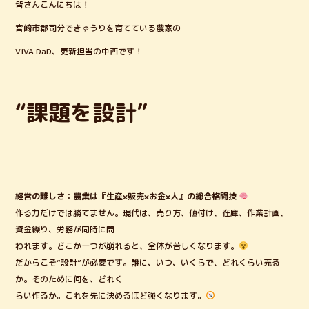
皆さんこんにちは！
c
it
e
宮崎市郡司分できゅうりを育てている農家の
e
te
VIVA DaD、更新担当の中西です！
b
r
o
o
“課題を設計”
k
経営の難しさ：農業は『生産×販売×お金×人』の総合格闘技
作る力だけでは勝てません。現代は、売り方、値付け、在庫、作業計画、
資金繰り、労務が同時に問
われます。どこか一つが崩れると、全体が苦しくなります。
だからこそ“設計”が必要です。誰に、いつ、いくらで、どれくらい売る
か。そのために何を、どれく
らい作るか。これを先に決めるほど強くなります。