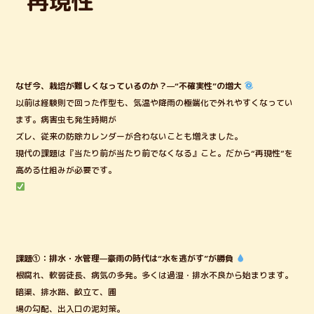
“再現性”
k
なぜ今、栽培が難しくなっているのか？—“不確実性”の増大
以前は経験則で回った作型も、気温や降雨の極端化で外れやすくなってい
ます。病害虫も発生時期が
ズレ、従来の防除カレンダーが合わないことも増えました。
現代の課題は『当たり前が当たり前でなくなる』こと。だから“再現性”を
高める仕組みが必要です。
課題①：排水・水管理—豪雨の時代は“水を逃がす”が勝負
根腐れ、軟弱徒長、病気の多発。多くは過湿・排水不良から始まります。
暗渠、排水路、畝立て、圃
場の勾配、出入口の泥対策。