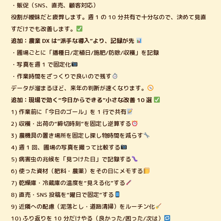
・販促（SNS、直売、顧客対応）
役割が曖昧だと疲弊します。週 1 の 10 分共有で十分なので、決めて見直
すだけでも改善します。
追加：農業 DX は“派手な導入”より、記録が先
・圃場ごとに「播種日/定植日/施肥/防除/収穫」を記録
・写真を週 1 で固定化
・作業時間をざっくりで良いので残す
データが溜まるほど、来年の判断が速くなります。
追加：現場で効く“今日からできる”小さな改善 10 選
1) 作業前に「今日のゴール」を 1 行で共有
2) 収穫・出荷の“締切時刻”を固定し逆算する
3) 農機具の置き場所を固定し探し物時間を減らす
4) 週 1 回、圃場の写真を撮って比較する
5) 病害虫の兆候を「見つけた日」で記録する
6) 使った資材（肥料・農薬）をその日にメモする
7) 乾燥庫・冷蔵庫の温度を“見える化”する
8) 直売・SNS 投稿を“曜日で固定”する
9) 近隣への配慮（泥落とし・道路清掃）をルーチン化
10) ふり返りを 10 分だけやる（良かった/困った/次は）