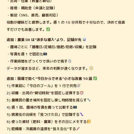
・出荷・在庫（数量と締切）
・経理・補助金（申請と記録）
・販促（SNS、直売、顧客対応）
役割が曖昧だと疲弊します。週 1 の 10 分共有で十分なので、決めて見直
すだけでも改善します。
追加：農業 DX は“派手な導入”より、記録が先
・圃場ごとに「播種日/定植日/施肥/防除/収穫」を記録
・写真を週 1 で固定化
・作業時間をざっくりで良いので残す
データが溜まるほど、来年の判断が速くなります。
追加：現場で効く“今日からできる”小さな改善 10 選
1) 作業前に「今日のゴール」を 1 行で共有
2) 収穫・出荷の“締切時刻”を固定し逆算する
3) 農機具の置き場所を固定し探し物時間を減らす
4) 週 1 回、圃場の写真を撮って比較する
5) 病害虫の兆候を「見つけた日」で記録する
6) 使った資材（肥料・農薬）をその日にメモする
7) 乾燥庫・冷蔵庫の温度を“見える化”する