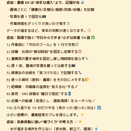
追加：農業 DX は“派手な導入”より、記録が先
・圃場ごとに「播種日/定植日/施肥/防除/収穫」を記録
・写真を週 1 で固定化
・作業時間をざっくりで良いので残す
データが溜まるほど、来年の判断が速くなります。
追加：現場で効く“今日からできる”小さな改善 10 選
1) 作業前に「今日のゴール」を 1 行で共有
2) 収穫・出荷の“締切時刻”を固定し逆算する
3) 農機具の置き場所を固定し探し物時間を減らす
4) 週 1 回、圃場の写真を撮って比較する
5) 病害虫の兆候を「見つけた日」で記録する
6) 使った資材（肥料・農薬）をその日にメモする
7) 乾燥庫・冷蔵庫の温度を“見える化”する
8) 直売・SNS 投稿を“曜日で固定”する
9) 近隣への配慮（泥落とし・道路清掃）をルーチン化
10) ふり返りを 10 分だけやる（良かった/困った/次は）
小さい習慣が、農業経営のブレを減らします。
追加：気象変動に強い“畑づくり”の考え方
・水が溜まる場所を作らない（排水路、畝立て、暗渠）