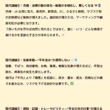
現代課題③：市場・消費行動の変化—販路が多様化し、難しくなる
市場・JA 出荷に加え、直売所、飲食店、EC、ふるさと納税、サブスク型
の定期便など販路が増えました。選択肢が増えた分、マーケティングや顧
客対応が必要になります。
『良いものを作れば自然に売れる』ではなく、誰に・いつ・どんな価値で
届けるかを言語化する力が求められます。
現代課題④：気象変動—“平年並み”が通用しない
猛暑、干ばつ、局地豪雨、台風、霜害。極端な気象が増えるほど、作型は
崩れ、病害虫の発生も変化します。
現代は『平均』より『最悪』を前提に、排水・灌水・遮光・防風などの備
えを組み込み、リスクを下げる設計が必要です。
現代課題⑤：規制・記録・トレーサビリティ—“作る以外の仕事”が増える