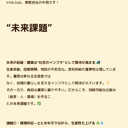
VIVA DaD、更新担当の中西です！
b
r
o
o
“未来課題”
k
未来の前提：農業は“社会のインフラ”として期待が高まる
気象変動、国際情勢、物流の不安定化。食料供給の重要性は増していま
す。農家は単なる生産者では
なく、地域の暮らしを支えるインフラとして期待されています。
その一方で、負担は農家に偏りやすい。だからこそ、持続可能な仕組み
（経営・人・環境）を作るこ
とが未来課題です。
課題①：環境対応—土と水を守りながら、生産性も上げる