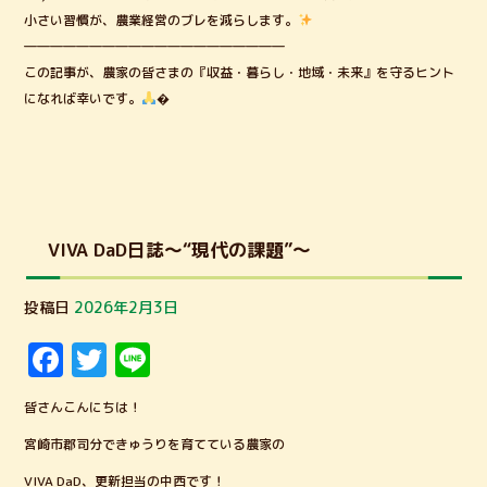
小さい習慣が、農業経営のブレを減らします。
――――――――――――――――――――
この記事が、農家の皆さまの『収益・暮らし・地域・未来』を守るヒント
になれば幸いです。
�
VIVA DaD日誌～“現代の課題”～
投稿日
2026年2月3日
F
T
Li
a
w
n
皆さんこんにちは！
c
it
e
宮崎市郡司分できゅうりを育てている農家の
e
te
VIVA DaD、更新担当の中西です！