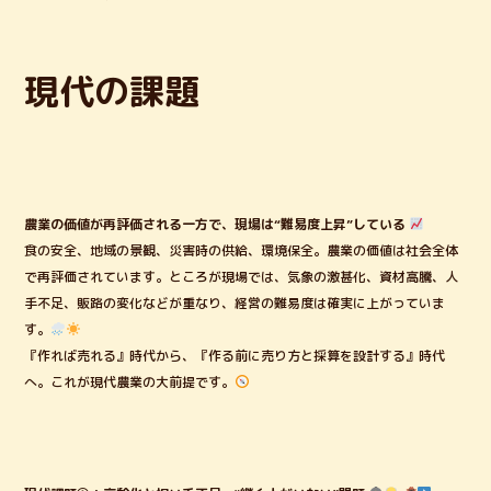
b
r
o
o
現代の課題
k
農業の価値が再評価される一方で、現場は“難易度上昇”している
食の安全、地域の景観、災害時の供給、環境保全。農業の価値は社会全体
で再評価されています。ところが現場では、気象の激甚化、資材高騰、人
手不足、販路の変化などが重なり、経営の難易度は確実に上がっていま
す。
『作れば売れる』時代から、『作る前に売り方と採算を設計する』時代
へ。これが現代農業の大前提です。