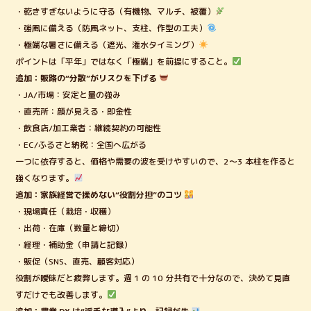
・乾きすぎないように守る（有機物、マルチ、被覆）
・強風に備える（防風ネット、支柱、作型の工夫）
・極端な暑さに備える（遮光、潅水タイミング）
ポイントは「平年」ではなく「極端」を前提にすること。
追加：販路の“分散”がリスクを下げる
・JA/市場：安定と量の強み
・直売所：顔が見える・即金性
・飲食店/加工業者：継続契約の可能性
・EC/ふるさと納税：全国へ広がる
一つに依存すると、価格や需要の波を受けやすいので、2〜3 本柱を作ると
強くなります。
追加：家族経営で揉めない“役割分担”のコツ
・現場責任（栽培・収穫）
・出荷・在庫（数量と締切）
・経理・補助金（申請と記録）
・販促（SNS、直売、顧客対応）
役割が曖昧だと疲弊します。週 1 の 10 分共有で十分なので、決めて見直
すだけでも改善します。