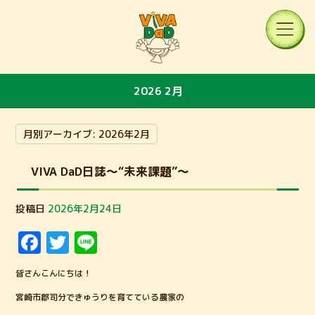
2026 2月
月別アーカイブ:
2026年2月
VIVA DaD日誌～“未来課題”～
投稿日
2026年2月24日
F
T
Li
a
w
n
皆さんこんにちは！
c
it
e
宮崎市郡司分できゅうりを育てている農家の
e
te