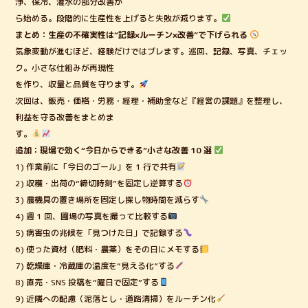
浄、保冷、潅水の部分改善か
ら始める。段階的に生産性を上げると失敗が減ります。
まとめ：生産の不確実性は“記録×ルーチン×改善”で下げられる
気象変動が進むほど、経験だけではブレます。巡回、記録、写真、チェッ
ク。小さな仕組みが再現性
を作り、収量と品質を守ります。
次回は、販売・価格・労務・経理・補助金など『経営の課題』を整理し、
利益を守る改善をまとめま
す。
追加：現場で効く“今日からできる”小さな改善 10 選
1) 作業前に「今日のゴール」を 1 行で共有
2) 収穫・出荷の“締切時刻”を固定し逆算する
3) 農機具の置き場所を固定し探し物時間を減らす
4) 週 1 回、圃場の写真を撮って比較する
5) 病害虫の兆候を「見つけた日」で記録する
6) 使った資材（肥料・農薬）をその日にメモする
7) 乾燥庫・冷蔵庫の温度を“見える化”する
8) 直売・SNS 投稿を“曜日で固定”する
9) 近隣への配慮（泥落とし・道路清掃）をルーチン化