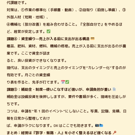
代課題です。
対策は、①作業の標準化（手順書・動画）、②段取り（前倒し準備）、③
外部人材（短期・地域）、
④機械化（部分改善）を組み合わせること。『全部自分で』をやめるほ
ど、経営が安定します。
課題④：資金繰り—売上が入る前に支出が出る構造
種苗、肥料、資材、燃料、機械の修理。売上が入る前に支出が出るのが農
業です。ここで資金が詰ま
ると、良い投資ができなくなります。
現代は、支出のタイミングと売上のタイミングを“カレンダー化”するのが
有効です。月ごとの資金繰
り表を作ると、先手が打てます。
課題⑤：補助金・制度—使いこなすほど強いが、申請負担が重い
補助金は設備投資を後押ししますが、要件や書類が多く、現場を圧迫しが
ちです。
コツは、申請を“年 1 回のイベント”にしないこと。写真、記録、見積、日
報を日常から整理しておけ
ば、申請がラクになります。DX はここでも効きます。
まとめ：経営は『数字・販路・人』を小さく整えるほど強くなる