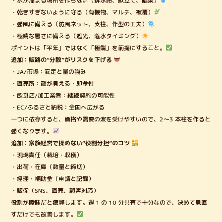
・水が溜まる場所を作らない（排水路、畝立て、暗渠）
・乾きすぎないように守る（有機物、マルチ、被覆）
・強風に備える（防風ネット、支柱、作型の工夫）
・極端な暑さに備える（遮光、潅水タイミング）
ポイントは「平年」ではなく「極端」を前提にすること。
追加：販路の“分散”がリスクを下げる
・JA/市場：安定と量の強み
・直売所：顔が見える・即金性
・飲食店/加工業者：継続契約の可能性
・EC/ふるさと納税：全国へ広がる
一つに依存すると、価格や需要の波を受けやすいので、2〜3 本柱を作ると
強くなります。
追加：家族経営で揉めない“役割分担”のコツ
・現場責任（栽培・収穫）
・出荷・在庫（数量と締切）
・経理・補助金（申請と記録）
・販促（SNS、直売、顧客対応）
役割が曖昧だと疲弊します。週 1 の 10 分共有で十分なので、決めて見直
すだけでも改善します。