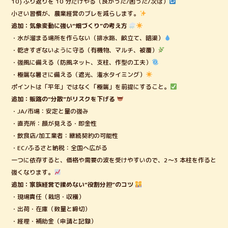
10) ふり返りを 10 分だけやる（良かった/困った/次は）
小さい習慣が、農業経営のブレを減らします。
追加：気象変動に強い“畑づくり”の考え方
・水が溜まる場所を作らない（排水路、畝立て、暗渠）
・乾きすぎないように守る（有機物、マルチ、被覆）
・強風に備える（防風ネット、支柱、作型の工夫）
・極端な暑さに備える（遮光、潅水タイミング）
ポイントは「平年」ではなく「極端」を前提にすること。
追加：販路の“分散”がリスクを下げる
・JA/市場：安定と量の強み
・直売所：顔が見える・即金性
・飲食店/加工業者：継続契約の可能性
・EC/ふるさと納税：全国へ広がる
一つに依存すると、価格や需要の波を受けやすいので、2〜3 本柱を作ると
強くなります。
追加：家族経営で揉めない“役割分担”のコツ
・現場責任（栽培・収穫）
・出荷・在庫（数量と締切）
・経理・補助金（申請と記録）