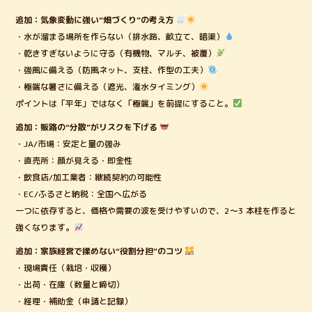
追加：気象変動に強い“畑づくり”の考え方
・水が溜まる場所を作らない（排水路、畝立て、暗渠）
・乾きすぎないように守る（有機物、マルチ、被覆）
・強風に備える（防風ネット、支柱、作型の工夫）
・極端な暑さに備える（遮光、潅水タイミング）
ポイントは「平年」ではなく「極端」を前提にすること。
追加：販路の“分散”がリスクを下げる
・JA/市場：安定と量の強み
・直売所：顔が見える・即金性
・飲食店/加工業者：継続契約の可能性
・EC/ふるさと納税：全国へ広がる
一つに依存すると、価格や需要の波を受けやすいので、2〜3 本柱を作ると
強くなります。
追加：家族経営で揉めない“役割分担”のコツ
・現場責任（栽培・収穫）
・出荷・在庫（数量と締切）
・経理・補助金（申請と記録）