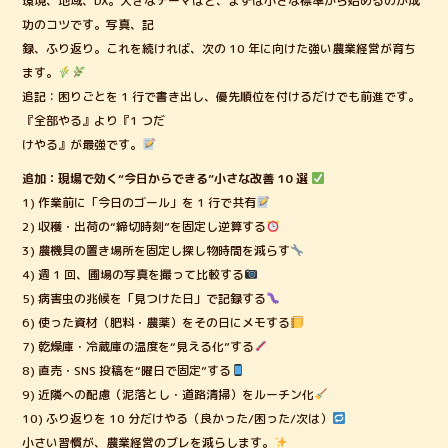
環境、地域、DX。大きなテーマほど、まずは小さな標準から始めるのが成
功のコツです。写真、記
録、ふり返り。これを続ければ、次の 10 年に向けた強い農業経営が育ち
ます。
追記：困りごとを 1 行で書き出し、優先順位を付けるだけでも前進です。
『全部やる』より『1 つだ
けやる』が最強です。
追加：現場で効く“今日からできる”小さな改善 10 選
1) 作業前に「今日のゴール」を 1 行で共有
2) 収穫・出荷の“締切時刻”を固定し逆算する
3) 農機具の置き場所を固定し探し物時間を減らす
4) 週 1 回、圃場の写真を撮って比較する
5) 病害虫の兆候を「見つけた日」で記録する
6) 使った資材（肥料・農薬）をその日にメモする
7) 乾燥庫・冷蔵庫の温度を“見える化”する
8) 直売・SNS 投稿を“曜日で固定”する
9) 近隣への配慮（泥落とし・道路清掃）をルーチン化
10) ふり返りを 10 分だけやる（良かった/困った/次は）
小さい習慣が、農業経営のブレを減らします。