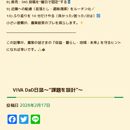
8) 直売・SNS 投稿を“曜日で固定”する
9) 近隣への配慮（泥落とし・道路清掃）をルーチン化
10) ふり返りを 10 分だけやる（良かった/困った/次は）
小さい習慣が、農業経営のブレを減らします。
――――――――――――――――――――
この記事が、農家の皆さまの『収益・暮らし・地域・未来』を守るヒント
になれば幸いです。
�
VIVA DaD日誌～“課題を設計”～
投稿日
2026年2月17日
F
T
Li
a
w
n