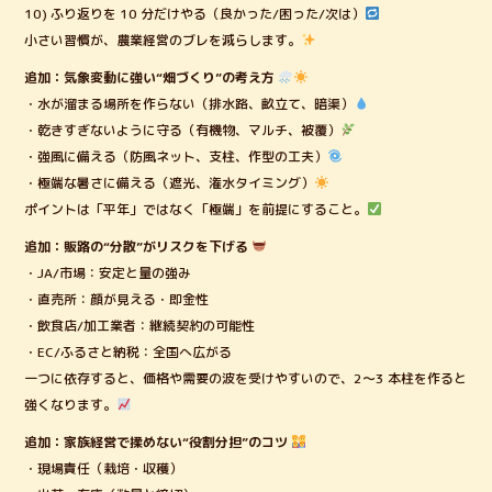
10) ふり返りを 10 分だけやる（良かった/困った/次は）
小さい習慣が、農業経営のブレを減らします。
追加：気象変動に強い“畑づくり”の考え方
・水が溜まる場所を作らない（排水路、畝立て、暗渠）
・乾きすぎないように守る（有機物、マルチ、被覆）
・強風に備える（防風ネット、支柱、作型の工夫）
・極端な暑さに備える（遮光、潅水タイミング）
ポイントは「平年」ではなく「極端」を前提にすること。
追加：販路の“分散”がリスクを下げる
・JA/市場：安定と量の強み
・直売所：顔が見える・即金性
・飲食店/加工業者：継続契約の可能性
・EC/ふるさと納税：全国へ広がる
一つに依存すると、価格や需要の波を受けやすいので、2〜3 本柱を作ると
強くなります。
追加：家族経営で揉めない“役割分担”のコツ
・現場責任（栽培・収穫）