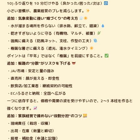
10) ふり返りを 10 分だけやる（良かった/困った/次は）
小さい習慣が、農業経営のブレを減らします。
追加：気象変動に強い“畑づくり”の考え方
・水が溜まる場所を作らない（排水路、畝立て、暗渠）
・乾きすぎないように守る（有機物、マルチ、被覆）
・強風に備える（防風ネット、支柱、作型の工夫）
・極端な暑さに備える（遮光、潅水タイミング）
ポイントは「平年」ではなく「極端」を前提にすること。
追加：販路の“分散”がリスクを下げる
・JA/市場：安定と量の強み
・直売所：顔が見える・即金性
・飲食店/加工業者：継続契約の可能性
・EC/ふるさと納税：全国へ広がる
一つに依存すると、価格や需要の波を受けやすいので、2〜3 本柱を作ると
強くなります。
追加：家族経営で揉めない“役割分担”のコツ
・現場責任（栽培・収穫）
・出荷・在庫（数量と締切）
・経理・補助金（申請と記録）