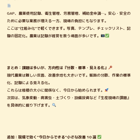
GAP、農薬使用記録、衛生管理、労務管理、補助金申請…。安心・安全の
ために必要な業務が増える一方、現場の負担にもなります。
ここは“仕組み化”で軽くできます。写真、テンプレ、チェックリスト、記
録の固定化。農業は記録が経営を救う場面が多いです。
まとめ：課題は多いが、方向性は『分散・標準・見える化』
現代農業は難しい反面、改善余地も大きいです。販路の分散、作業の標準
化、記録による見える化。
これらは規模の大小に関係なく、今日から始められます。
次回は、気象変動・病害虫・土づくり・設備投資など『生産現場の課題』
を具体的に掘り下げます。
追加：現場で効く“今日からできる”小さな改善 10 選