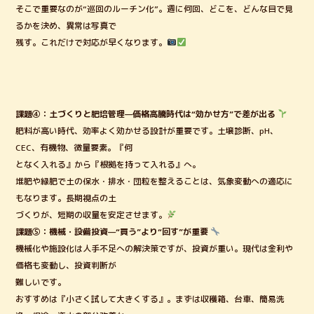
そこで重要なのが“巡回のルーチン化”。週に何回、どこを、どんな目で見
るかを決め、異常は写真で
残す。これだけで対応が早くなります。
課題④：土づくりと肥培管理—価格高騰時代は“効かせ方”で差が出る
肥料が高い時代、効率よく効かせる設計が重要です。土壌診断、pH、
CEC、有機物、微量要素。『何
となく入れる』から『根拠を持って入れる』へ。
堆肥や緑肥で土の保水・排水・団粒を整えることは、気象変動への適応に
もなります。長期視点の土
づくりが、短期の収量を安定させます。
課題⑤：機械・設備投資—“買う”より“回す”が重要
機械化や施設化は人手不足への解決策ですが、投資が重い。現代は金利や
価格も変動し、投資判断が
難しいです。
おすすめは『小さく試して大きくする』。まずは収穫箱、台車、簡易洗