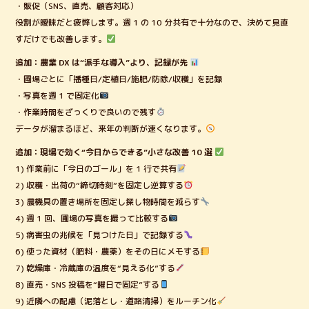
・販促（SNS、直売、顧客対応）
役割が曖昧だと疲弊します。週 1 の 10 分共有で十分なので、決めて見直
すだけでも改善します。
追加：農業 DX は“派手な導入”より、記録が先
・圃場ごとに「播種日/定植日/施肥/防除/収穫」を記録
・写真を週 1 で固定化
・作業時間をざっくりで良いので残す
データが溜まるほど、来年の判断が速くなります。
追加：現場で効く“今日からできる”小さな改善 10 選
1) 作業前に「今日のゴール」を 1 行で共有
2) 収穫・出荷の“締切時刻”を固定し逆算する
3) 農機具の置き場所を固定し探し物時間を減らす
4) 週 1 回、圃場の写真を撮って比較する
5) 病害虫の兆候を「見つけた日」で記録する
6) 使った資材（肥料・農薬）をその日にメモする
7) 乾燥庫・冷蔵庫の温度を“見える化”する
8) 直売・SNS 投稿を“曜日で固定”する
9) 近隣への配慮（泥落とし・道路清掃）をルーチン化