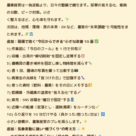
農業経営は一発逆転より、日々の整備で勝ちます。採算の見える化、販路
の分散、ピーク対策。小さ
く整えるほど、心も体も守れます。
次回は、地域・環境・食の未来・DX など、農家の“未来課題”と可能性をま
とめます。
追加：現場で効く“今日からできる”小さな改善 10 選
1) 作業前に「今日のゴール」を 1 行で共有
2) 収穫・出荷の“締切時刻”を固定し逆算する
3) 農機具の置き場所を固定し探し物時間を減らす
4) 週 1 回、圃場の写真を撮って比較する
5) 病害虫の兆候を「見つけた日」で記録する
6) 使った資材（肥料・農薬）をその日にメモする
7) 乾燥庫・冷蔵庫の温度を“見える化”する
8) 直売・SNS 投稿を“曜日で固定”する
9) 近隣への配慮（泥落とし・道路清掃）をルーチン化
10) ふり返りを 10 分だけやる（良かった/困った/次は）
小さい習慣が、農業経営のブレを減らします。
追加：気象変動に強い“畑づくり”の考え方