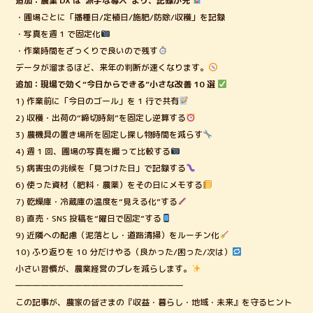
追加：農業 DX は“派手な導入”より、記録が先
・圃場ごとに「播種日/定植日/施肥/防除/収穫」を記録
・写真を週 1 で固定化
・作業時間をざっくりで良いので残す
データが溜まるほど、来年の判断が速くなります。
追加：現場で効く“今日からできる”小さな改善 10 選
1) 作業前に「今日のゴール」を 1 行で共有
2) 収穫・出荷の“締切時刻”を固定し逆算する
3) 農機具の置き場所を固定し探し物時間を減らす
4) 週 1 回、圃場の写真を撮って比較する
5) 病害虫の兆候を「見つけた日」で記録する
6) 使った資材（肥料・農薬）をその日にメモする
7) 乾燥庫・冷蔵庫の温度を“見える化”する
8) 直売・SNS 投稿を“曜日で固定”する
9) 近隣への配慮（泥落とし・道路清掃）をルーチン化
10) ふり返りを 10 分だけやる（良かった/困った/次は）
小さい習慣が、農業経営のブレを減らします。
――――――――――――――――――――
この記事が、農家の皆さまの『収益・暮らし・地域・未来』を守るヒント