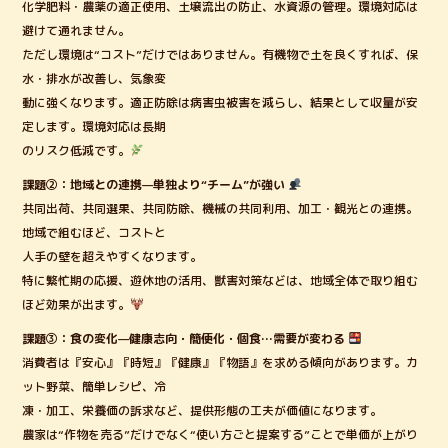
化学肥料・農薬の適正使用、土壌流出の防止、水資源の管理。環境対応は
避けて通れません。
ただし環境は“コスト”だけではありません。有機物で土を良くすれば、保
水・排水が改善し、気象変
動に強くなります。適正防除は病害虫被害を減らし、結果として収量が安
定します。環境対応は長期
のリスク低減です。
課題②：地域との連携—単独より“チーム”が強い
共同出荷、共同選果、共同防除、機械の共同利用、加工・観光との連携。
地域で組むほど、コストと
人手の壁を超えやすくなります。
特に繁忙期の応援、遊休地の活用、獣害対策などは、地域全体で取り組む
ほど効果が出ます。
課題③：食の変化—健康志向・簡便化・個食…需要が変わる
消費者は『安心』『時短』『健康』『物語』を求める傾向があります。カ
ット野菜、簡単レシピ、冷
凍・加工、栄養価の訴求など、提供形態の工夫が価値になります。
農家は“作物を売る”だけでなく“使い方ごと提案する”ことで単価が上がり