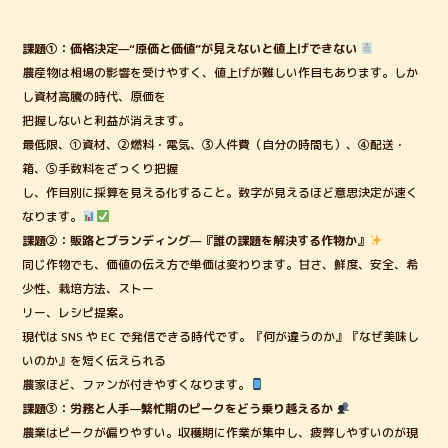
課題①：価格決定—“原価と価値”が見えないと値上げできない
農産物は相場の影響を受けやすく、値上げが難しい作目もあります。しか
し資材高騰の時代、原価を
把握しないと利益が消えます。
最低限、①資材、②燃料・電気、③人件費（自分の時間も）、④配送・
箱、⑤手数料をざっくり把握
し、作目別に採算を見える化すること。数字が見えるほど意思決定が速く
なります。
課題②：販路とブランディング—『誰の課題を解決する作物か』
同じ作物でも、価値の伝え方で単価は変わります。甘さ、鮮度、安全、希
少性、栽培方法、ストー
リー、レシピ提案。
現代は SNS や EC で発信できる時代です。『何が違うのか』『なぜ美味し
いのか』を短く伝えられる
農家ほど、ファンが付きやすくなります。
課題③：労務と人手—繁忙期のピークをどう乗り越えるか
農業はピークが偏りやすい。収穫期に作業が集中し、疲弊しやすいのが現