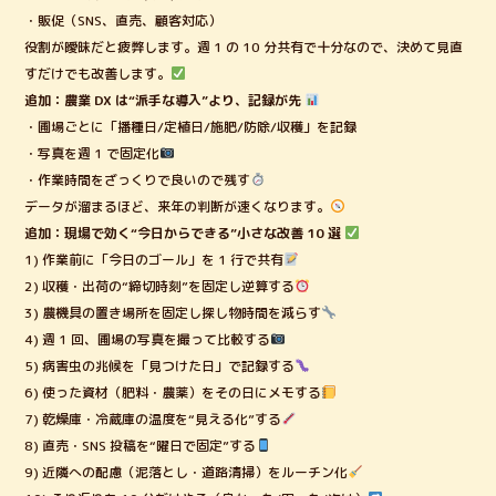
・販促（SNS、直売、顧客対応）
役割が曖昧だと疲弊します。週 1 の 10 分共有で十分なので、決めて見直
すだけでも改善します。
追加：農業 DX は“派手な導入”より、記録が先
・圃場ごとに「播種日/定植日/施肥/防除/収穫」を記録
・写真を週 1 で固定化
・作業時間をざっくりで良いので残す
データが溜まるほど、来年の判断が速くなります。
追加：現場で効く“今日からできる”小さな改善 10 選
1) 作業前に「今日のゴール」を 1 行で共有
2) 収穫・出荷の“締切時刻”を固定し逆算する
3) 農機具の置き場所を固定し探し物時間を減らす
4) 週 1 回、圃場の写真を撮って比較する
5) 病害虫の兆候を「見つけた日」で記録する
6) 使った資材（肥料・農薬）をその日にメモする
7) 乾燥庫・冷蔵庫の温度を“見える化”する
8) 直売・SNS 投稿を“曜日で固定”する
9) 近隣への配慮（泥落とし・道路清掃）をルーチン化