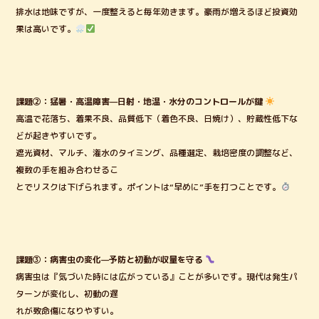
排水は地味ですが、一度整えると毎年効きます。豪雨が増えるほど投資効
果は高いです。
課題②：猛暑・高温障害—日射・地温・水分のコントロールが鍵
高温で花落ち、着果不良、品質低下（着色不良、日焼け）、貯蔵性低下な
どが起きやすいです。
遮光資材、マルチ、潅水のタイミング、品種選定、栽培密度の調整など、
複数の手を組み合わせるこ
とでリスクは下げられます。ポイントは“早めに”手を打つことです。
課題③：病害虫の変化—予防と初動が収量を守る
病害虫は『気づいた時には広がっている』ことが多いです。現代は発生パ
ターンが変化し、初動の遅
れが致命傷になりやすい。