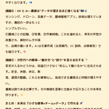
やすくなります。
課題④：DX と AI—農業は“データが溜まるほど強くなる”
センシング、ドローン、気象データ、圃場管理アプリ。技術は増えていま
すが、最初の一歩はもっと
シンプルでいい。
①圃場ごとの記録、②写真、③作業時間。これを溜めると、来年の作型が
改善され、資材のムダが減
り、品質が揃います。AI は文章作成（出荷案内、EC 説明、点検報告）で
も強力です。
課題⑤：次世代への継承—“働き方”と“誇り”を見える化する
若手が入るかどうかは、収益だけでなく“安心して働けるか”に左右されま
す。安全、休憩、休日、教
育、道具の整備。これらを標準化し、発信できる農家ほど仲間が増えやす
い。
農業は誇りある仕事です。その価値を言葉と仕組みで伝えることが未来を
作ります。
まとめ：未来は『小さな標準×チーム×データ』で作れる